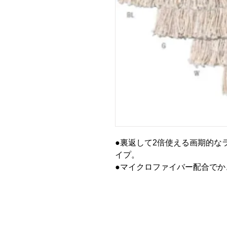
●裏返して2倍使える画期的な
イプ。
●マイクロファイバー配合でか