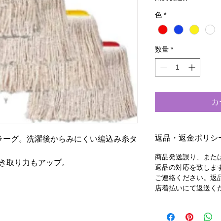
色
*
数量
*
カ
返品・返金ポリシ
ラーグ。洗濯後からみにくい編込み糸タ
商品発送誤り、また
き取り力もアップ。
返品の対応を致しま
ご連絡ください。返
店着払いにて返送く