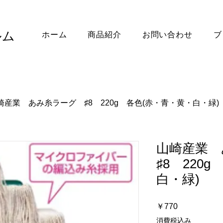
ルム
ホーム
商品紹介
お問い合わせ
ブ
崎産業 あみ糸ラーグ ♯8 220g 各色(赤・青・黄・白・緑)
山崎産業
♯8 220
白・緑)
価
￥770
格
消費税込み