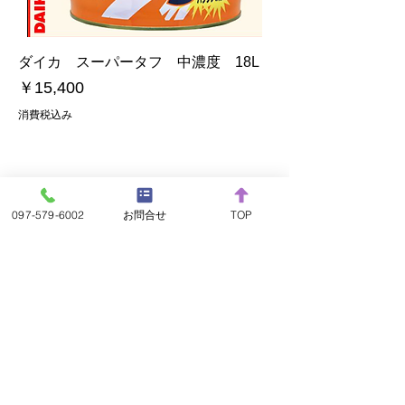
ダイカ スーパータフ 中濃度 18L
価格
￥15,400
消費税込み
株式会社ルナ・ラルム
097-579-6002
お問合せ
TOP
〒870-0912 大分県大分市原新町2番28号
カトレアビル1F
TEL.097-579-6002
営業時間／8：30～17：30
定休日／土日祝日 お盆正月 GW休暇
Copyright © 2025 株式会社ルナ・ラルム All rights
Reserved.